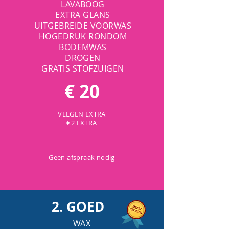
LAVABOOG
EXTRA GLANS
UITGEBREIDE VOORWAS
HOGEDRUK RONDOM
BODEMWAS
DROGEN
GRATIS STOFZUIGEN
€ 20
VELGEN EXTRA
€2 EXTRA
Geen afspraak nodig
2. GOED
WAX