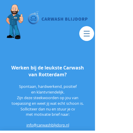
Werken bij de leukste Carwash
van Rotterdam?
Spontaan, hardwerkend, positief
en klantvriendelijk.
Zijn deze steekwoorden op jou van
toepassing en weet jij wat echt schoon is.
Solliciteer
dan nu en stuur je cv
met motivatie brief naar:
info@carwashblijdorp.nl